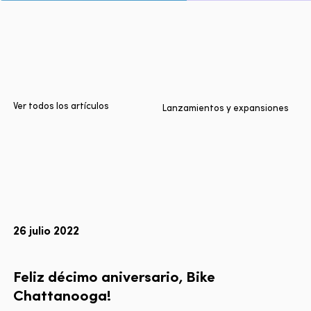
Inicio
Ciudades
Productos
Technologies
Ver todos los artículos
Lanzamientos y expansiones
Sobre nosotros
Blog
Informe Multimodal de Lyft
26 julio 2022
Idioma
EN
FR
ES
Feliz
décimo
aniversario,
Bike
Chattanooga!