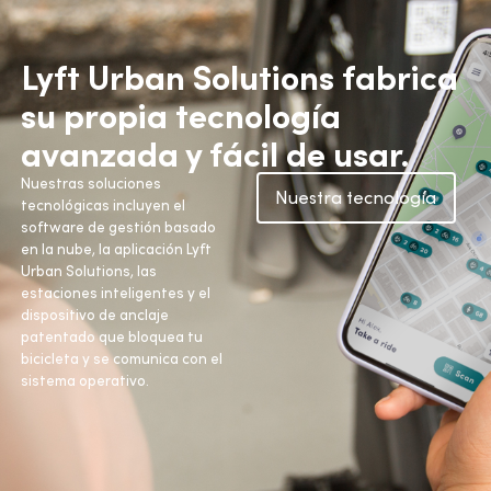
Lyft Urban Solutions fabrica
su propia tecnología
avanzada y fácil de usar.
Nuestras soluciones
Nuestra tecnología
tecnológicas incluyen el
software de gestión basado
en la nube, la aplicación Lyft
Urban Solutions, las
estaciones inteligentes y el
dispositivo de anclaje
patentado que bloquea tu
bicicleta y se comunica con el
sistema operativo.