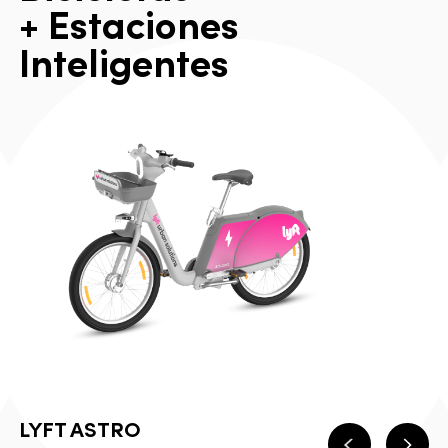
+
E
s
t
a
c
i
o
n
e
s
I
n
t
e
l
i
g
e
n
t
e
s
LYFT ASTRO