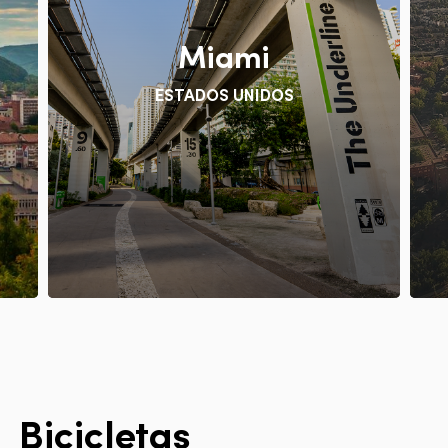
Miami
ESTADOS UNIDOS
B
i
c
i
c
l
e
t
a
s