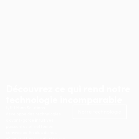
Découvrez ce qui rend notre
technologie incomparable
Lyft Urban Solutions
Notre technologie
développe des technologies
d’avant-garde intuitives,
puissantes et nettement
conviviales. En plus de nos
vélos, trottinettes électriques