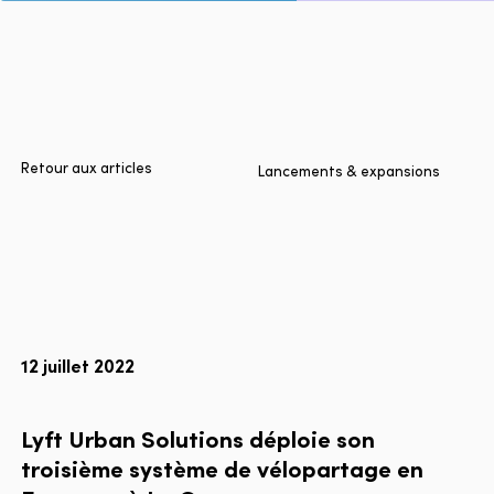
Accueil
Villes
Produits
Technologies
Retour aux articles
Lancements & expansions
À propos
Blogue
Rapport multimodal Lyft
12 juillet 2022
Language
EN
FR
ES
Lyft
Urban
Solutions
déploie
son
troisième
système
de
vélopartage
en