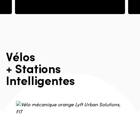
V
é
l
o
s
+
S
t
a
t
i
o
n
s
I
n
t
e
l
l
i
g
e
n
t
e
s