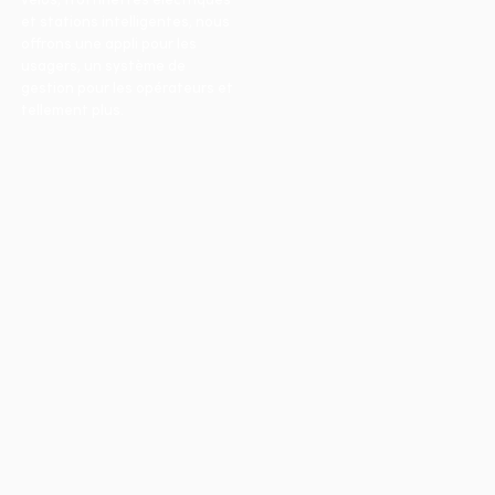
et stations intelligentes, nous
offrons une appli pour les
usagers, un système de
gestion pour les opérateurs et
tellement plus.