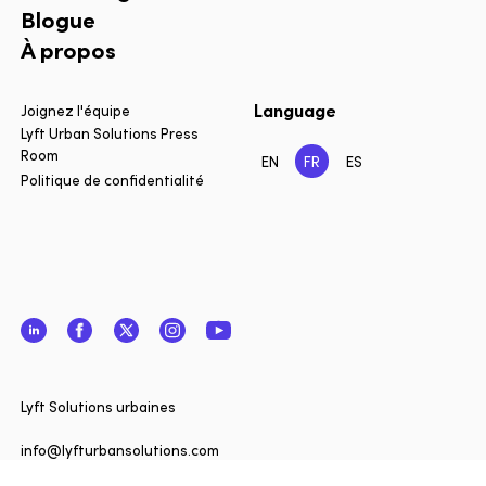
Blogue
À propos
Language
Joignez l'équipe
Lyft Urban Solutions Press
Room
EN
FR
ES
Politique de confidentialité
LinkedIn
Facebook
Twitter
Instagram
YouTube
Fermer
Vous sou
Lyft Solutions urbaines
informé 
de Lyft 
info@lyfturbansolutions.com
? Inscriv