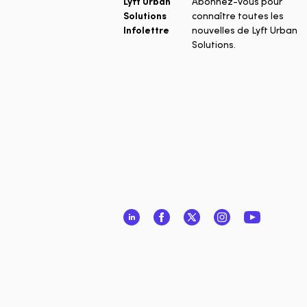
Lyft Urban
Abonnez-vous pour
Solutions
connaître toutes les
Infolettre
nouvelles de Lyft Urban
Solutions.
LinkedIn
Facebook
Twitter
Instagram
YouTube