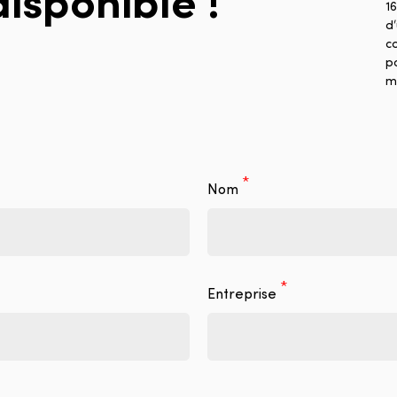
16
d’
c
po
m
Nom
Entreprise