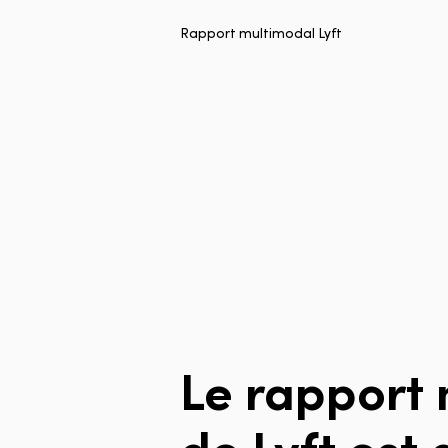
Rapport multimodal Lyft
Le
rapport
de
Lyft
est