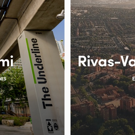
mi
Rivas-V
NIS