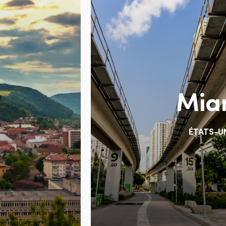
Mia
Précédent
ÉTATS-U