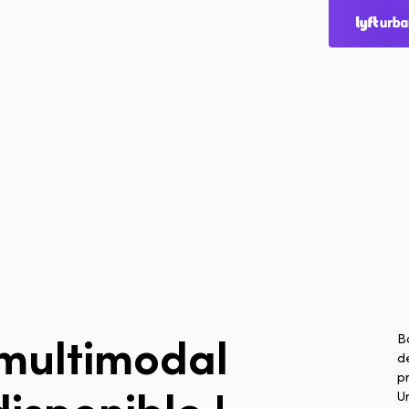
Accueil
Accueil
Villes
Produits
Technologies
À propos
Blogue
multimodal
B
dé
Rapport multimo
p
disponible
!
Ur