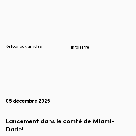
Accueil
Villes
Produits
Technologies
Retour aux articles
Infolettre
À propos
Blogue
Rapport multimodal Lyft
05 décembre 2025
Language
EN
FR
ES
Lancement dans le comté de Miami-
Dade!