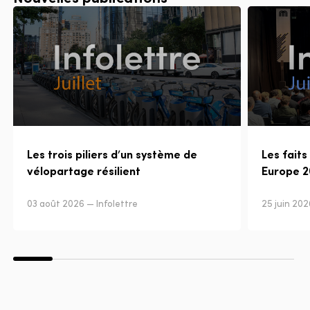
Les trois piliers d’un système de
Les faits
vélopartage résilient
Europe 
03 août 2026 — Infolettre
25 juin 202