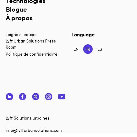
Technologies
Blogue
À propos
Language
Joignez l'équipe
Lyft Urban Solutions Press
Room
EN
FR
ES
Politique de confidentialité
LinkedIn
Facebook
Twitter
Instagram
YouTube
Fermer
Vous sou
Lyft Solutions urbaines
informé 
de Lyft 
info@lyfturbansolutions.com