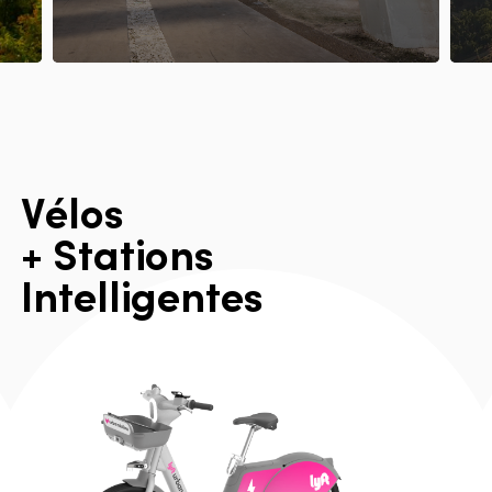
V
é
l
o
s
+
S
t
a
t
i
o
n
s
I
n
t
e
l
l
i
g
e
n
t
e
s