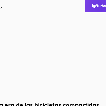
er
Inicio
Inicio
Ciudades
Productos
Technologies
Sobre nosotros
Blog
Informe Multimo
a era de las bicicletas compartidas