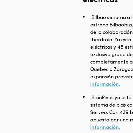
¡Bilbao se suma a 
estrena Bilbaobizi,
de la colaboració
Iberdrola. Ya está
eléctricas y 48 est
exclusivo grupo de
completamente anc
Quebec o Zaragoza
expansión previst
información.
¡BicinRivas ya est
sistema de bicis c
Serveo. Con 439 bi
apuesta por una m
información.