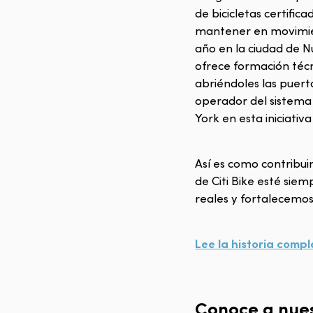
de bicicletas certific
mantener en movimient
año en la ciudad de 
ofrece formación técn
abriéndoles las puer
operador del sistema 
York en esta iniciativ
Así es como contribui
de Citi Bike esté si
reales y fortalecemo
Lee la historia comp
Conoce a nues