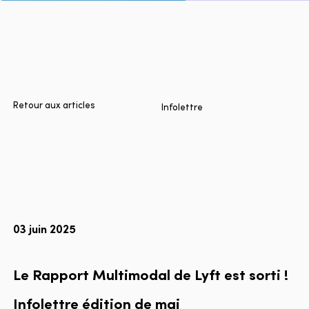
Accueil
Villes
Produits
Technologies
Retour aux articles
Infolettre
À propos
Blogue
Rapport multimodal Lyft
03 juin 2025
Language
EN
FR
ES
Le Rapport Multimodal de Lyft est sorti !
Infolettre
édition
de
mai