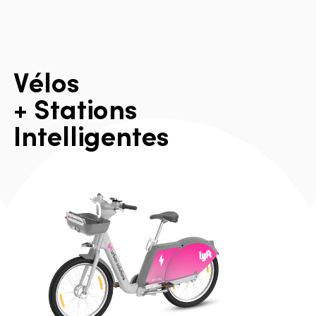
V
é
l
o
s
+
S
t
a
t
i
o
n
s
I
n
t
e
l
l
i
g
e
n
t
e
s