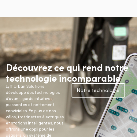
Découvrez ce qui rend notre
technologie incomparable
Lyft Urban Solutions
Notre technologie
développe des technologies
d’avant-garde intuitives,
puissantes et nettement
conviviales. En plus de nos
vélos, trottinettes électriques
et stations intelligentes, nous
offrons une appli pour les
usagers, un système de