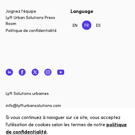
Language
Joignez l'équipe
Lyft Urban Solutions Press
Room
EN
FR
ES
Politique de confidentialité
LinkedIn
Facebook
Twitter
Instagram
YouTube
Fermer
Vous sou
Lyft Solutions urbaines
informé 
de Lyft 
info@lyfturbansolutions.com
? Inscriv
Si vous continuez à naviguer sur ce site, vous acceptez
Afficher l'adresse
newslett
l'utilisation de cookies selon les termes de notre
politique
de confidentialité
.